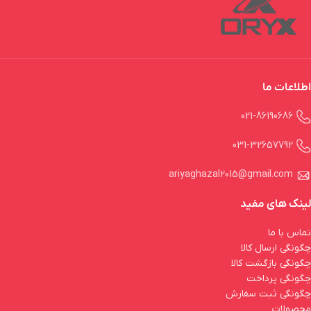
اطلاعات ما
021-86190686
031-
32657792
ariyaghazal2015@gmail.com
لینک های مفید
تماس با ما
چگونگی ارسال کالا
چگونگی بازگشت کالا
چگونگی پرداخت
چگونگی ثبت سفارش
محصولات