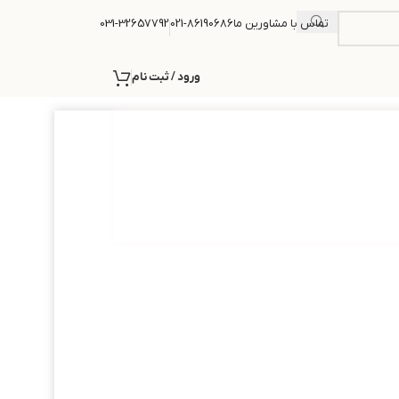
تماس با مشاورین ما
021-86190686
031-32657792
ورود / ثبت نام